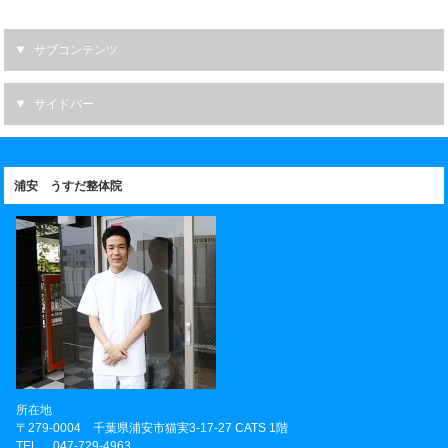
サブコンテンツ
サイドバー
浦安 うすだ整体院
所在地
〒
279-0004
千葉県
浦安市
猫実3-17-27 CATS 1階
TEL
047-729-4963