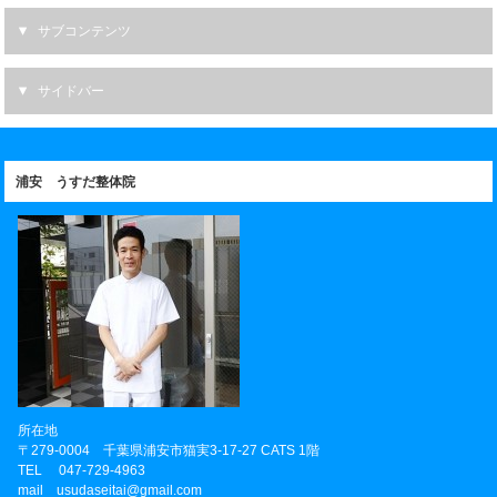
サブコンテンツ
サイドバー
浦安 うすだ整体院
所在地
〒
279-0004
千葉県
浦安市
猫実3-17-27 CATS 1階
TEL
047-729-4963
mail usudaseitai@gmail.com