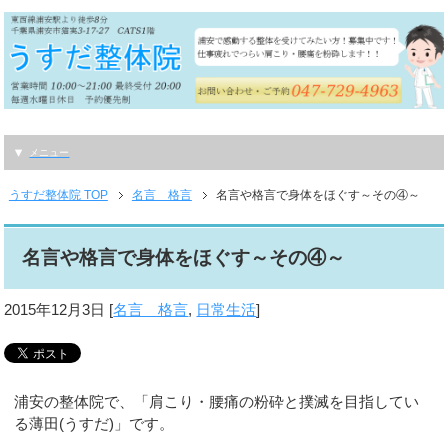
メニュー
うすだ整体院 TOP
名言 格言
名言や格言で身体をほぐす～その④～
名言や格言で身体をほぐす～その④～
2015年12月3日
[
名言 格言
,
日常生活
]
浦安の整体院で、「肩こり・腰痛の粉砕と撲滅を目指してい
る薄田(うすだ)」です。