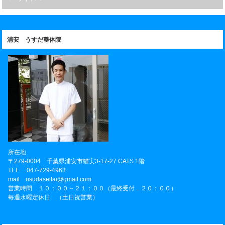
浦安 うすだ整体院
所在地
〒
279-0004
千葉県
浦安市
猫実3-17-27 CATS 1階
TEL
047-729-4963
mail usudaseitai@gmail.com
営業時間 １０：００～２１：００（最終受付 ２０：００）
毎週水曜定休日 （土日祝営業）