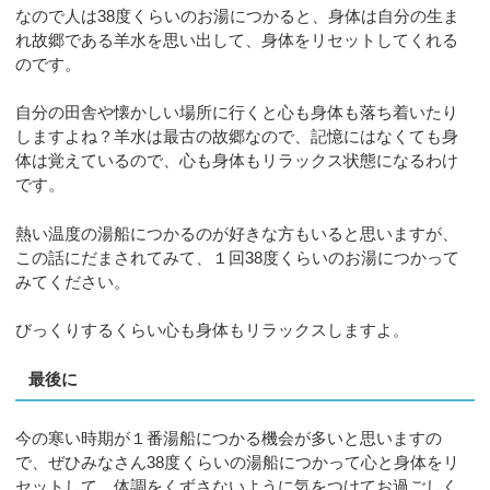
なので人は38度くらいのお湯につかると、身体は自分の生ま
れ故郷である羊水を思い出して、身体をリセットしてくれる
のです。
自分の田舎や懐かしい場所に行くと心も身体も落ち着いたり
しますよね？羊水は最古の故郷なので、記憶にはなくても身
体は覚えているので、心も身体もリラックス状態になるわけ
です。
熱い温度の湯船につかるのが好きな方もいると思いますが、
この話にだまされてみて、１回38度くらいのお湯につかって
みてください。
びっくりするくらい心も身体もリラックスしますよ。
最後に
今の寒い時期が１番湯船につかる機会が多いと思いますの
で、ぜひみなさん38度くらいの湯船につかって心と身体をリ
セットして、体調をくずさないように気をつけてお過ごしく