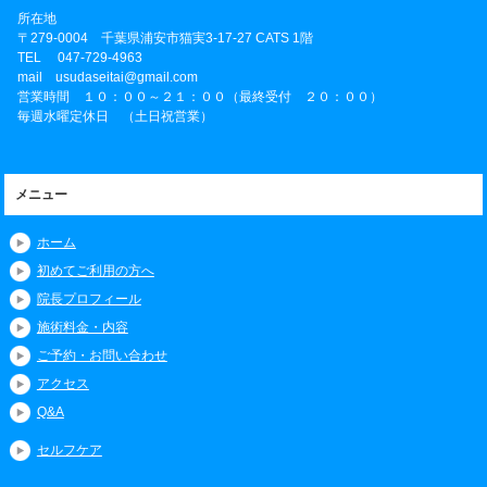
所在地
〒
279-0004
千葉県
浦安市
猫実3-17-27 CATS 1階
TEL
047-729-4963
mail usudaseitai@gmail.com
営業時間 １０：００～２１：００（最終受付 ２０：００）
毎週水曜定休日 （土日祝営業）
メニュー
ホーム
初めてご利用の方へ
院長プロフィール
施術料金・内容
ご予約・お問い合わせ
アクセス
Q&A
セルフケア