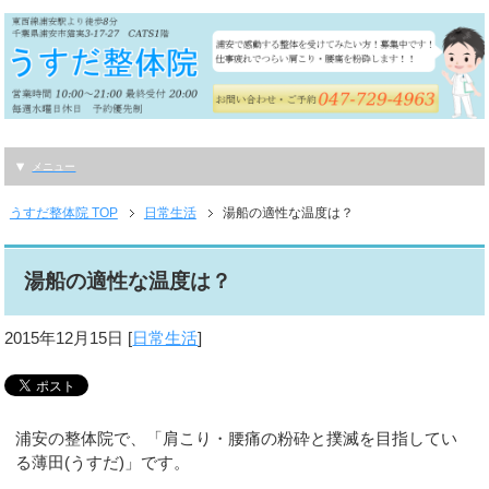
メニュー
うすだ整体院 TOP
日常生活
湯船の適性な温度は？
湯船の適性な温度は？
2015年12月15日
[
日常生活
]
浦安の整体院で、「肩こり・腰痛の粉砕と撲滅を目指してい
る薄田(うすだ)」です。