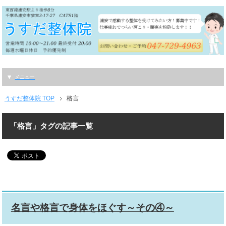
メニュー
うすだ整体院 TOP
格言
「格言」タグの記事一覧
名言や格言で身体をほぐす～その④～